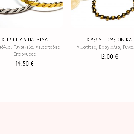
προϊόν
έχει
πολλαπλές
παραλλαγές.
Οι
επιλογές
ΧΕΙΡΟΠΕΔΑ ΠΛΕΞΙΔΑ
ΧΡΥΣΑ ΠΟΛΥΓΩΝΙΚΑ
μπορούν
,
,
,
,
ιόλια
Γυναικεία
Χειροπέδες
Αιματίτες
Βραχιόλια
Γυναι
να
Επάργυρες
12,00
€
επιλεγούν
14,50
€
στη
σελίδα
του
προϊόντος