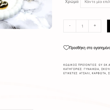
Χρώμα
Κάντε μία επι
ΑΤΣΑΛΙΝΕΣ
-
+
ΚΑΡΦΩΤΕΣ
ΜΠΟΜΠΕ
ΚΑΡΔΙΕΣ
quantity
Προσθήκη στα αγαπημέν
ΚΩΔΙΚΌΣ ΠΡΟΪΌΝΤΟΣ:
GY.SK.
ΚΑΤΗΓΟΡΊΕΣ:
ΓΥΝΑΙΚΕΊΑ
,
ΣΚΟΥ
ΕΤΙΚΈΤΕΣ:
ΑΤΣΆΛΙ
,
ΚΑΡΦΩΤΆ
,
Σ