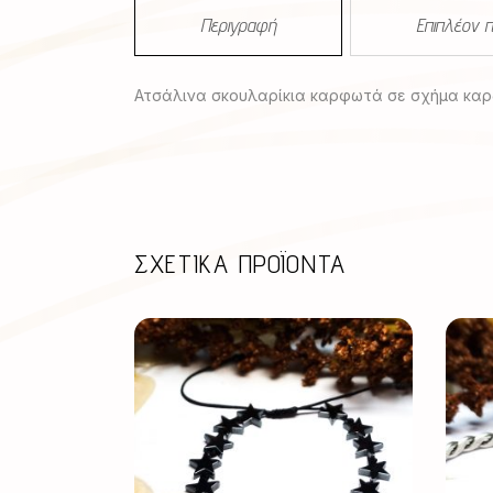
Περιγραφή
Επιπλέον 
Ατσάλινα σκουλαρίκια καρφωτά σε σχήμα καρδι
ΣΧΕΤΙΚΆ ΠΡΟΪΌΝΤΑ
Αυτό
το