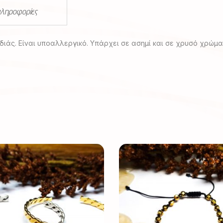
πληροφορίες
άς. Είναι υποαλλεργικό. Υπάρχει σε ασημί και σε χρυσό χρώμα
Αυτό
το