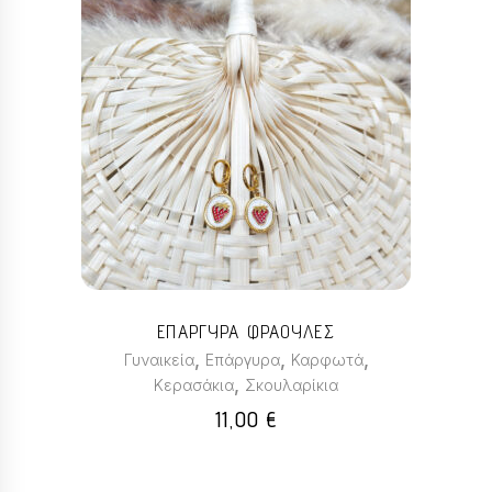
ΕΠΑΡΓΥΡΑ ΦΡΑΟΥΛΕΣ
,
,
,
Γυναικεία
Επάργυρα
Καρφωτά
,
Κερασάκια
Σκουλαρίκια
11,00
€