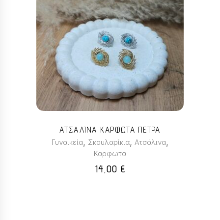
Αυτό
το
προϊόν
έχει
πολλαπλές
παραλλαγές.
Οι
επιλογές
μπορούν
ΑΤΣΑΛΙΝΑ ΚΑΡΦΩΤΑ ΠΕΤΡΑ
να
,
,
,
Γυναικεία
Σκουλαρίκια
Ατσάλινα
επιλεγούν
Καρφωτά
στη
14,00
€
σελίδα
του
προϊόντος