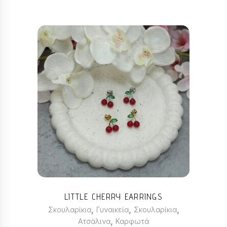
Αυτό
το
προϊόν
έχει
πολλαπλές
παραλλαγές.
Οι
επιλογές
μπορούν
LITTLE CHERRY EARRINGS
να
,
,
,
Σκουλαρίκια
Γυναικεία
Σκουλαρίκια
επιλεγούν
,
Ατσάλινα
Καρφωτά
στη