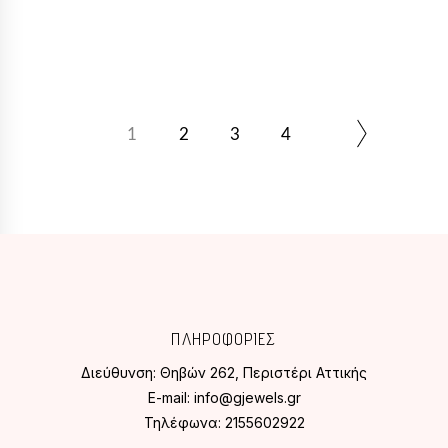
προϊόντος
1
2
3
4
ΠΛΗΡΟΦΟΡΙΕΣ
Διεύθυνση:
Θηβών 262, Περιστέρι Αττικής
E-mail:
info@gjewels.gr
Τηλέφωνα:
2155602922