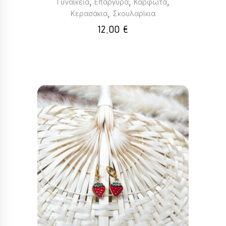
,
,
,
Γυναικεία
Επάργυρα
Καρφωτά
,
Κερασάκια
Σκουλαρίκια
12,00
€