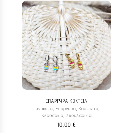
Αυτό
το
προϊόν
έχει
πολλαπλές
παραλλαγές.
Οι
επιλογές
μπορούν
ΕΠΑΡΓΥΡΑ ΚΟΚΤΕΙΛ
να
,
,
,
Γυναικεία
Επάργυρα
Καρφωτά
επιλεγούν
,
Κερασάκια
Σκουλαρίκια
στη
10,00
€
σελίδα
του