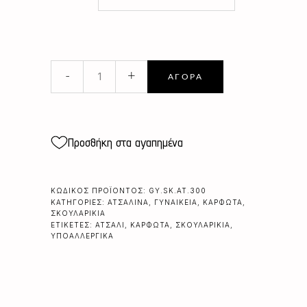
ΑΤΣΑΛΙΝΑ
-
+
ΑΓΟΡΆ
ΚΑΡΦΩΤΑ
ΑΦΗΡΗΜΕΝΑ
quantity
Προσθήκη στα αγαπημένα
ΚΩΔΙΚΌΣ ΠΡΟΪΌΝΤΟΣ:
GY.SK.AT.300
ΚΑΤΗΓΟΡΊΕΣ:
ΑΤΣΆΛΙΝΑ
,
ΓΥΝΑΙΚΕΊΑ
,
ΚΑΡΦΩΤΆ
,
ΣΚΟΥΛΑΡΊΚΙΑ
ΕΤΙΚΈΤΕΣ:
ΑΤΣΆΛΙ
,
ΚΑΡΦΩΤΆ
,
ΣΚΟΥΛΑΡΊΚΙΑ
,
ΥΠΟΑΛΛΕΡΓΙΚΆ