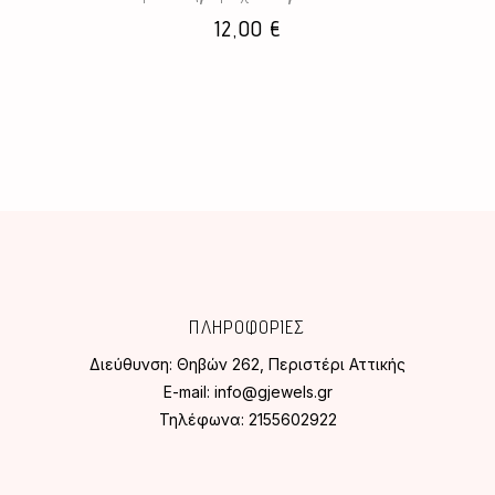
επιλεγούν
12,00
€
στη
σελίδα
του
προϊόντος
ΠΛΗΡΟΦΟΡΙΕΣ
Διεύθυνση:
Θηβών 262, Περιστέρι Αττικής
E-mail:
info@gjewels.gr
Τηλέφωνα:
2155602922