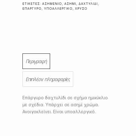
ΕΤΙΚΈΤΕΣ:
ΑΣΗΜΈΝΙΟ
,
ΑΣΗΜΊ
,
ΔΑΧΤΥΛΊΔΙ
,
ΕΠΆΡΓΥΡΟ
,
ΥΠΟΑΛΛΕΡΓΙΚΌ
,
ΧΡΥΣΌ
Περιγραφή
Επιπλέον πληροφορίες
Επάργυρο δαχτυλίδι σε σχήμα ημικύκλιο
με σχέδια. Υπάρχει σε ασημί χρώμα.
Ανοιγοκλείνει. Είναι υποαλλεργικό.