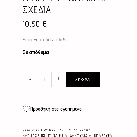
ΣΧΕΔΙΑ
10,50
€
Επάργυρο δαχτυλίδι.
Σε απόθεμα
ΕΠΑΡΓΥΡΟ
-
+
ΑΓΟΡΆ
ΗΜΙΚΥΚΛΙΟ
ΣΧΕΔΙΑ
quantity
Προσθήκη στα αγαπημένα
ΚΩΔΙΚΌΣ ΠΡΟΪΌΝΤΟΣ:
GY.DA.EP.104
ΚΑΤΗΓΟΡΊΕΣ:
ΓΥΝΑΙΚΕΊΑ
,
ΔΑΧΤΥΛΊΔΙΑ
,
ΕΠΆΡΓΥΡΑ