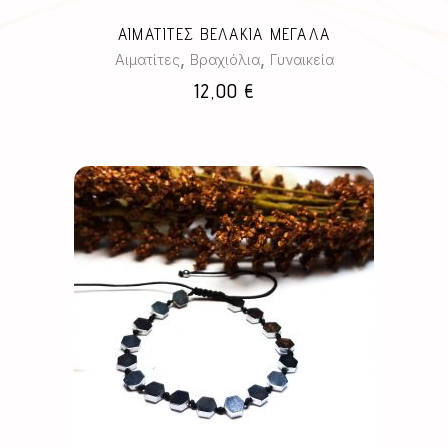
ΑΙΜΑΤΙΤΕΣ ΒΕΛΑΚΙΑ ΜΕΓΑΛΑ
,
,
Αιματίτες
Βραχιόλια
Γυναικεία
12,00
€
Αυτό
το
προϊόν
έχει
πολλαπλές
παραλλαγές.
Οι