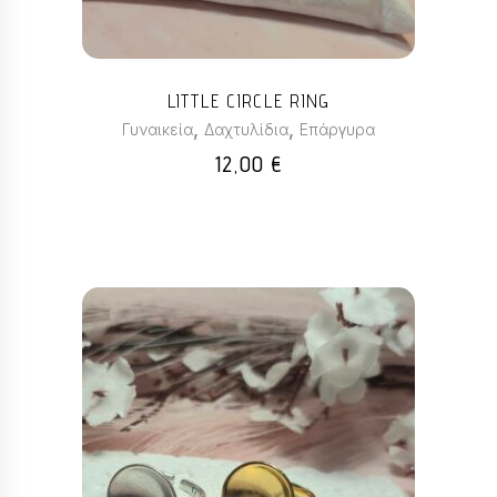
παραλλαγές.
Οι
επιλογές
μπορούν
LITTLE CIRCLE RING
να
,
,
Γυναικεία
Δαχτυλίδια
Επάργυρα
επιλεγούν
12,00
€
στη
σελίδα
του
προϊόντος
Αυτό
το
προϊόν