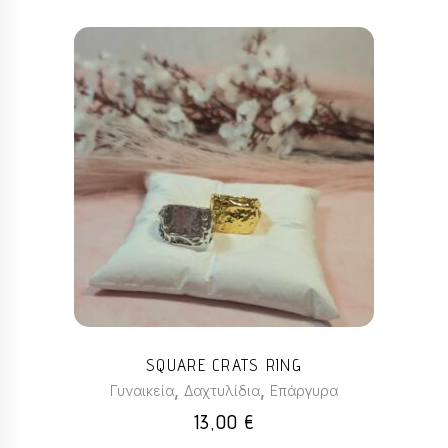
Αυτό
το
προϊόν
έχει
πολλαπλές
παραλλαγές.
Οι
επιλογές
μπορούν
SQUARE CRATS RING
να
,
,
Γυναικεία
Δαχτυλίδια
Επάργυρα
επιλεγούν
13,00
€
στη
σελίδα