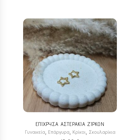
προϊόντος
ΕΠΙΧΡΥΣΑ ΑΣΤΕΡΑΚΙΑ ΖΙΡΚΟΝ
,
,
,
Γυναικεία
Επάργυρα
Κρίκοι
Σκουλαρίκια