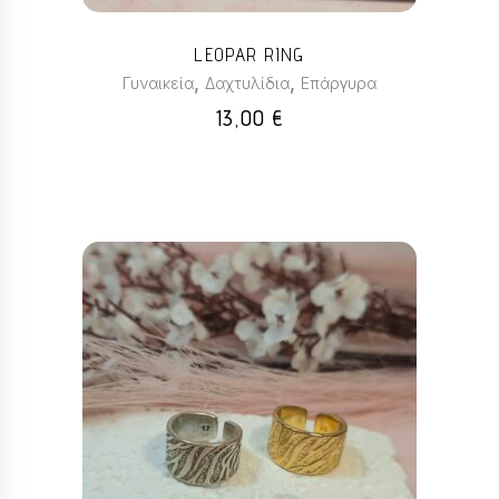
επιλογές
μπορούν
LEOPAR RING
να
,
,
Γυναικεία
Δαχτυλίδια
Επάργυρα
επιλεγούν
13,00
€
στη
σελίδα
του
προϊόντος
Αυτό
το
προϊόν
έχει