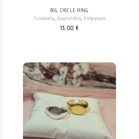
μπορούν
BIG CIRCLE RING
να
,
,
Γυναικεία
Δαχτυλίδια
Επάργυρα
επιλεγούν
13,00
€
στη
σελίδα
του
προϊόντος
Αυτό
το
προϊόν
έχει
πολλαπλές