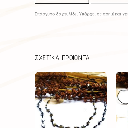
Επάργυρο δαχτυλίδι . Υπάρχει σε ασημί και χρ
ΣΧΕΤΙΚΆ ΠΡΟΪΌΝΤΑ
Αυτό
το
προϊόν
έχει