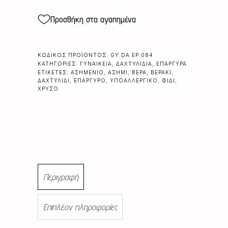
Προσθήκη στα αγαπημένα
ΚΩΔΙΚΌΣ ΠΡΟΪΌΝΤΟΣ:
GY.DA.EP.084
ΚΑΤΗΓΟΡΊΕΣ:
ΓΥΝΑΙΚΕΊΑ
,
ΔΑΧΤΥΛΊΔΙΑ
,
ΕΠΆΡΓΥΡΑ
ΕΤΙΚΈΤΕΣ:
ΑΣΗΜΈΝΙΟ
,
ΑΣΗΜΊ
,
ΒΈΡΑ
,
ΒΕΡΆΚΙ
,
ΔΑΧΤΥΛΊΔΙ
,
ΕΠΆΡΓΥΡΟ
,
ΥΠΟΑΛΛΕΡΓΙΚΌ
,
ΦΊΔΙ
,
ΧΡΥΣΌ
Περιγραφή
Επιπλέον πληροφορίες