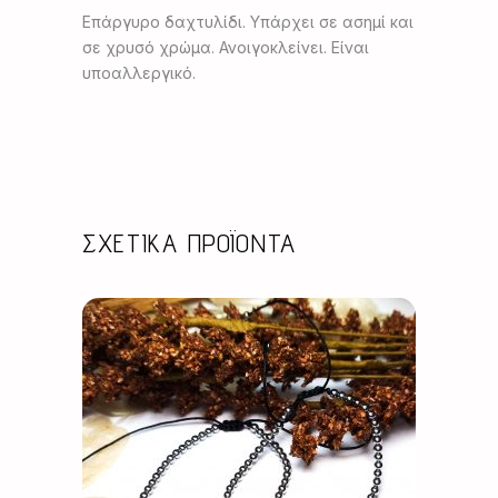
Επάργυρο δαχτυλίδι. Υπάρχει σε ασημί και
σε χρυσό χρώμα. Ανοιγοκλείνει. Είναι
υποαλλεργικό.
ΣΧΕΤΙΚΆ ΠΡΟΪΌΝΤΑ
Αυτό
το