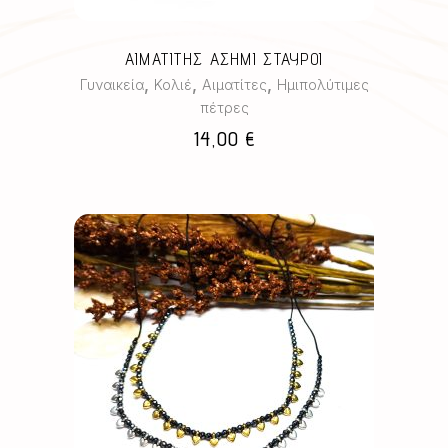
ΑΙΜΑΤΙΤΗΣ ΑΣΗΜΙ ΣΤΑΥΡΟΙ
,
,
,
Γυναικεία
Κολιέ
Αιματίτες
Ημιπολύτιμες
πέτρες
14,00
€
Αυτό
το
προϊόν
έχει
πολλαπλές