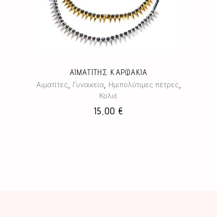
έχει
πολλαπλές
παραλλαγές.
Οι
επιλογές
μπορούν
ΑΙΜΑΤΙΤΗΣ ΚΑΡΦΑΚΙΑ
να
,
,
,
Αιματίτες
Γυναικεία
Ημιπολύτιμες πέτρες
επιλεγούν
Κολιέ
στη
15,00
€
σελίδα
του
προϊόντος