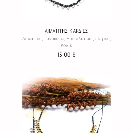
παραλλαγές.
Οι
επιλογές
μπορούν
ΑΙΜΑΤΙΤΗΣ ΚΑΡΔΙΕΣ
να
,
,
,
Αιματίτες
Γυναικεία
Ημιπολύτιμες πέτρες
επιλεγούν
Κολιέ
στη
15,00
€
σελίδα
του
προϊόντος
Αυτό
το
προϊόν