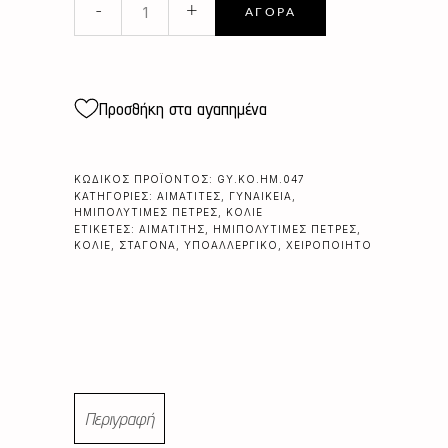
-
+
ΑΓΟΡΆ
ΣΤΑΓΟΝΕΣ
quantity
Προσθήκη στα αγαπημένα
ΚΩΔΙΚΌΣ ΠΡΟΪΌΝΤΟΣ:
GY.KO.HM.047
ΚΑΤΗΓΟΡΊΕΣ:
ΑΙΜΑΤΊΤΕΣ
,
ΓΥΝΑΙΚΕΊΑ
,
ΗΜΙΠΟΛΎΤΙΜΕΣ ΠΈΤΡΕΣ
,
ΚΟΛΙΈ
ΕΤΙΚΈΤΕΣ:
ΑΙΜΑΤΊΤΗΣ
,
ΗΜΙΠΟΛΎΤΙΜΕΣ ΠΈΤΡΕΣ
,
ΚΟΛΙΈ
,
ΣΤΑΓΌΝΑ
,
ΥΠΟΑΛΛΕΡΓΙΚΌ
,
ΧΕΙΡΟΠΟΊΗΤΟ
Περιγραφή