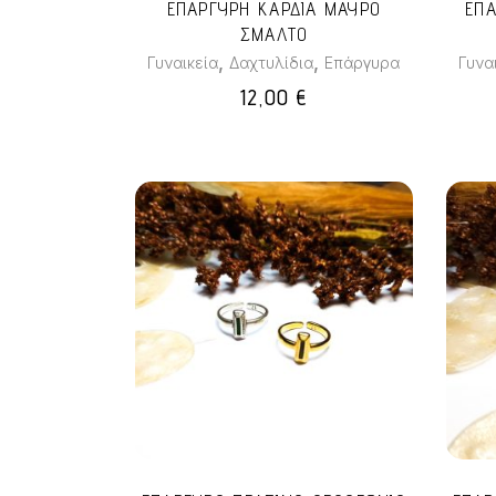
ΕΠΑΡΓΥΡΗ ΚΑΡΔΙΑ ΜΑΥΡΟ
ΕΠ
ΣΜΑΛΤΟ
,
,
Γυναικεία
Δαχτυλίδια
Επάργυρα
Γυνα
12,00
€
Αυτό
το
προϊόν
έχει
πολλαπλές
παραλλαγές.
Οι
επιλογές