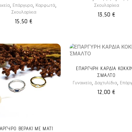
,
,
,
ικεία
Επάργυρα
Καρφωτά
Σκουλαρίκια
Σκουλαρίκια
13,50
€
15,50
€
ΕΠΑΡΓΥΡΗ ΚΑΡΔΙΑ ΚΟΚΚΙ
ΣΜΑΛΤΟ
Αυτό
,
,
Γυναικεία
Δαχτυλίδια
Επάρ
το
προϊόν
12,00
€
έχει
πολλαπλές
παραλλαγές.
Οι
επιλογές
ΑΡΓΥΡΟ ΒΕΡΑΚΙ ΜΕ ΜΑΤΙ
μπορούν