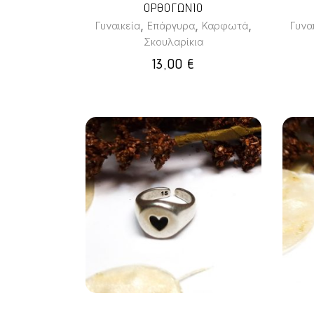
ΟΡΘΟΓΩΝΙΟ
,
,
,
Γυναικεία
Επάργυρα
Καρφωτά
Γυνα
Σκουλαρίκια
13,00
€