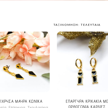
ΤΑΞΙΝΌΜΗΣΗ: ΤΕΛΕΥΤΑΊΑ
SORTED
Α
BY
LATEST
ΠΙΧΡΥΣΑ ΜΑΥΡΑ ΚΩΝΙΚΑ
ΕΠΑΡΓΥΡΑ ΚΡΙΚΑΚΙΑ Μ
ΟΡΘΟΓΩΝΙΑ ΚΑΡΔΙΕΣ
,
,
κεία
Επάργυρα
Σκουλαρίκια