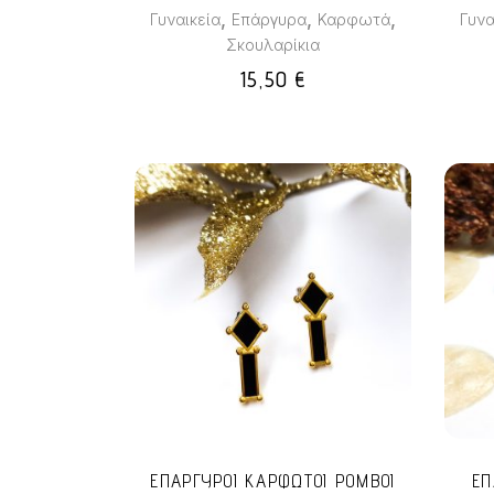
,
,
,
Γυναικεία
Επάργυρα
Καρφωτά
Γυνα
Σκουλαρίκια
15,50
€
ΕΠΑΡΓΥΡΟΙ ΚΑΡΦΩΤΟΙ ΡΟΜΒΟΙ
ΕΠ