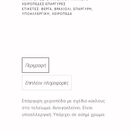
ΧΕΙΡΟΠΈΔΕΣ ΕΠΆΡΓΥΡΕΣ
ΕΤΙΚΈΤΕΣ:
ΒΈΡΓΑ
,
ΒΡΑΧΙΌΛΙ
,
ΕΠΆΡΓΥΡΗ
,
ΥΠΟΑΛΛΕΡΓΙΚΉ
,
ΧΕΙΡΟΠΈΔΑ
Περιγραφή
Επιπλέον πληροφορίες
Επάργυρη χειροπέδα με σχέδιο κύκλους
στο τελείωμα. Ανοιγοκλείνει. Είναι
υποαλλεργική. Υπάρχει σε ασημί χρωμα.