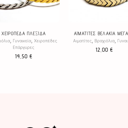
έχει
πολλαπλές
παραλλαγές.
Οι
επιλογές
ΧΕΙΡΟΠΕΔΑ ΠΛΕΞΙΔΑ
ΑΙΜΑΤΙΤΕΣ ΒΕΛΑΚΙΑ ΜΕΓ
μπορούν
,
,
,
,
ιόλια
Γυναικεία
Χειροπέδες
Αιματίτες
Βραχιόλια
Γυναι
να
Επάργυρες
12,00
€
επιλεγούν
14,50
€
στη
σελίδα
του
προϊόντος