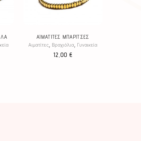
έχει
πολλαπλές
παραλλαγές.
Οι
επιλογές
ΑΛΑ
ΑΙΜΑΤΙΤΕΣ ΜΠΑΡΙΤΣΕΣ
μπορούν
,
,
κεία
Αιματίτες
Βραχιόλια
Γυναικεία
να
12,00
€
επιλεγούν
στη
σελίδα
του
προϊόντος