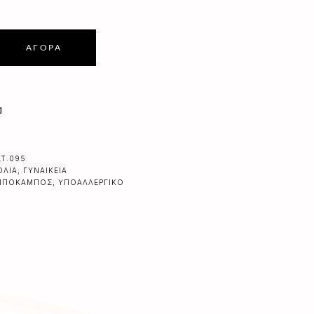
ΑΓΟΡΆ
α
AT.095
ΌΛΙΑ
,
ΓΥΝΑΙΚΕΊΑ
ΠΠΌΚΑΜΠΟΣ
,
ΥΠΟΑΛΛΕΡΓΙΚΌ