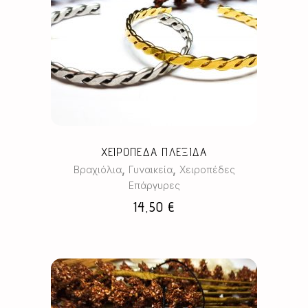
Αυτό
το
προϊόν
έχει
πολλαπλές
παραλλαγές.
Οι
επιλογές
μπορούν
ΧΕΙΡΟΠΕΔΑ ΠΛΕΞΙΔΑ
να
,
,
Βραχιόλια
Γυναικεία
Χειροπέδες
επιλεγούν
Επάργυρες
στη
14,50
€
σελίδα
του
προϊόντος