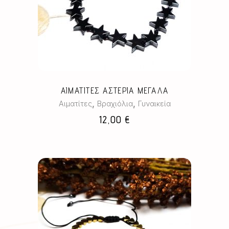
το
προϊόν
έχει
πολλαπλές
παραλλαγές.
Οι
επιλογές
μπορούν
ΑΙΜΑΤΙΤΕΣ ΑΣΤΕΡΙΑ ΜΕΓΑΛΑ
να
,
,
Αιματίτες
Βραχιόλια
Γυναικεία
επιλεγούν
12,00
€
στη
σελίδα
του
προϊόντος