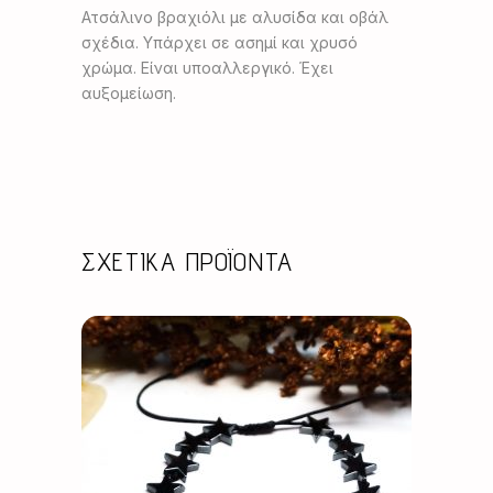
Ατσάλινο βραχιόλι με αλυσίδα και οβάλ
σχέδια. Υπάρχει σε ασημί και χρυσό
χρώμα. Είναι υποαλλεργικό. Έχει
αυξομείωση.
ΣΧΕΤΙΚΆ ΠΡΟΪΌΝΤΑ
Αυτό