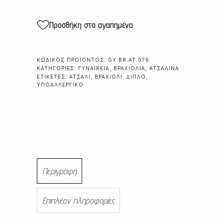
Προσθήκη στα αγαπημένα
ΚΩΔΙΚΌΣ ΠΡΟΪΌΝΤΟΣ:
GY.BR.AT.076
ΚΑΤΗΓΟΡΊΕΣ:
ΓΥΝΑΙΚΕΊΑ
,
ΒΡΑΧΙΌΛΙΑ
,
ΑΤΣΆΛΙΝΑ
ΕΤΙΚΈΤΕΣ:
ΑΤΣΆΛΙ
,
ΒΡΑΧΙΌΛΙ
,
ΔΙΠΛΌ
,
ΥΠΟΑΛΛΕΡΓΙΚΌ
Περιγραφή
Επιπλέον πληροφορίες