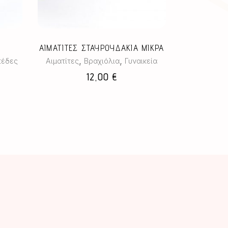
πολλαπλές
ς.
παραλλαγές.
Οι
επιλογές
ΑΙΜΑΤΙΤΕΣ ΣΤΑΥΡΟΥΔΑΚΙΑ ΜΙΚΡΑ
μπορούν
,
,
πέδες
Αιματίτες
Βραχιόλια
Γυναικεία
να
12,00
€
επιλεγούν
στη
σελίδα
του
προϊόντος