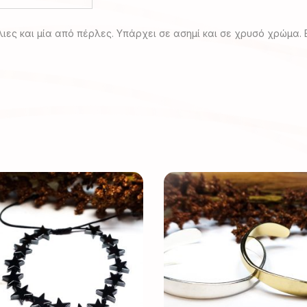
λιες και μία από πέρλες. Υπάρχει σε ασημί και σε χρυσό χρώμα. 
Αυτό
Αυτό
το
το
προϊόν
προϊόν
έχει
έχει