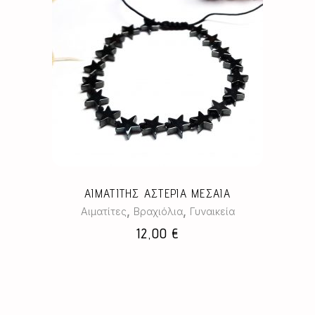
Αυτό
το
προϊόν
έχει
πολλαπλές
παραλλαγές.
Οι
επιλογές
μπορούν
ΑΙΜΑΤΙΤΗΣ ΑΣΤΕΡΙΑ ΜΕΣΑΙΑ
να
,
,
Αιματίτες
Βραχιόλια
Γυναικεία
επιλεγούν
12,00
€
στη
σελίδα
του
προϊόντος