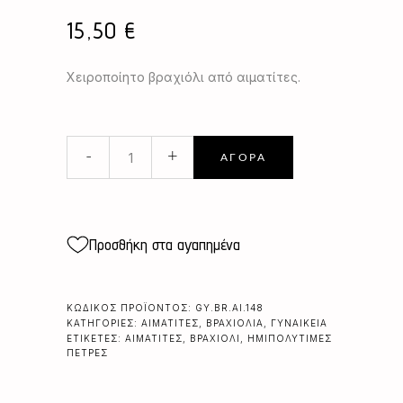
15,50
€
Χειροποίητο βραχιόλι από αιματίτες.
ΑΙΜΑΤΙΤΕΣ
-
+
ΑΓΟΡΆ
ΧΡΥΣΕΣ
ΜΠΑΡΕΣ
quantity
Προσθήκη στα αγαπημένα
ΚΩΔΙΚΌΣ ΠΡΟΪΌΝΤΟΣ:
GY.BR.AI.148
ΚΑΤΗΓΟΡΊΕΣ:
ΑΙΜΑΤΊΤΕΣ
,
ΒΡΑΧΙΌΛΙΑ
,
ΓΥΝΑΙΚΕΊΑ
ΕΤΙΚΈΤΕΣ:
ΑΙΜΑΤΊΤΕΣ
,
ΒΡΑΧΙΌΛΙ
,
ΗΜΙΠΟΛΎΤΙΜΕΣ
ΠΈΤΡΕΣ