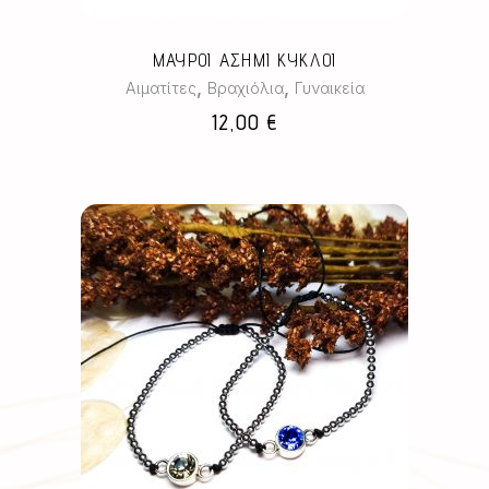
ΜΑΥΡΟΙ ΑΣΗΜΙ ΚΥΚΛΟΙ
,
,
Αιματίτες
Βραχιόλια
Γυναικεία
12,00
€
Αυτό
το
προϊόν
έχει
πολλαπλές
παραλλαγές.