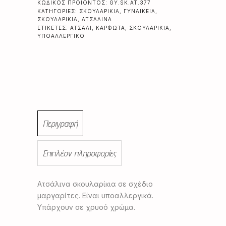
ΚΩΔΙΚΌΣ ΠΡΟΪΌΝΤΟΣ:
GY.SK.AT.377
ΚΑΤΗΓΟΡΊΕΣ:
ΣΚΟΥΛΑΡΊΚΙΑ
,
ΓΥΝΑΙΚΕΊΑ
,
ΣΚΟΥΛΑΡΊΚΙΑ
,
ΑΤΣΆΛΙΝΑ
ΕΤΙΚΈΤΕΣ:
ΑΤΣΆΛΙ
,
ΚΑΡΦΩΤΆ
,
ΣΚΟΥΛΑΡΊΚΙΑ
,
ΥΠΟΑΛΛΕΡΓΙΚΌ
Περιγραφή
Επιπλέον πληροφορίες
Ατσάλινα σκουλαρίκια σε σχέδιο
μαργαρίτες. Είναι υποαλλεργικά.
Υπάρχουν σε χρυσό χρώμα.