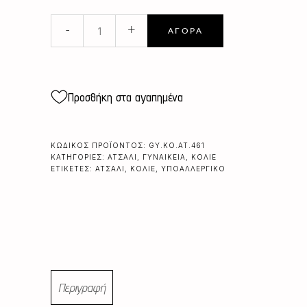
ΑΤΣΑΛΙΝΟ
-
+
ΑΓΟΡΆ
ΚΟΡΔΟΝΙ
ΦΤΕΡΑ
ΑΓΓΕΛΟΥ
quantity
Προσθήκη στα αγαπημένα
ΚΩΔΙΚΌΣ ΠΡΟΪΌΝΤΟΣ:
GY.KO.AT.461
ΚΑΤΗΓΟΡΊΕΣ:
ΑΤΣΆΛΙ
,
ΓΥΝΑΙΚΕΊΑ
,
ΚΟΛΙΈ
ΕΤΙΚΈΤΕΣ:
ΑΤΣΆΛΙ
,
ΚΟΛΙΈ
,
ΥΠΟΑΛΛΕΡΓΙΚΌ
Περιγραφή