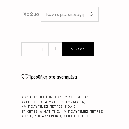
Χρώμα
Κάντε μία επιλογή
ΑΙΜΑΤΙΤΗΣ
-
+
ΑΓΟΡΆ
ΗΜΙΚΥΚΛΙΑ
quantity
Προσθήκη στα αγαπημένα
ΚΩΔΙΚΌΣ ΠΡΟΪΌΝΤΟΣ:
GY.KO.HM.037
ΚΑΤΗΓΟΡΊΕΣ:
ΑΙΜΑΤΊΤΕΣ
,
ΓΥΝΑΙΚΕΊΑ
,
ΗΜΙΠΟΛΎΤΙΜΕΣ ΠΈΤΡΕΣ
,
ΚΟΛΙΈ
ΕΤΙΚΈΤΕΣ:
ΑΙΜΑΤΊΤΗΣ
,
ΗΜΙΠΟΛΎΤΙΜΕΣ ΠΈΤΡΕΣ
,
ΚΟΛΙΈ
,
ΥΠΟΑΛΛΕΡΓΙΚΌ
,
ΧΕΙΡΟΠΟΊΗΤΟ