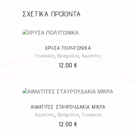
ΣΧΕΤΙΚΆ ΠΡΟΪΌΝΤΑ
ΧΡΥΣΑ ΠΟΛΥΓΩΝΙΚΑ
,
,
Γυναικεία
Βραχιόλια
Αιματίτες
12,00
€
Αυτό
το
ΑΙΜΑΤΙΤΕΣ ΣΤΑΥΡΟΥΔΑΚΙΑ ΜΙΚΡΑ
προϊόν
,
,
Αιματίτες
Βραχιόλια
Γυναικεία
έχει
πολλαπλές
12,00
€
παραλλαγές.