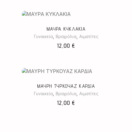
Οι
επιλογές
μπορούν
να
επιλεγούν
ΜΑΥΡΑ ΚΥΚΛΑΚΙΑ
στη
,
,
Γυναικεία
Βραχιόλια
Αιματίτες
σελίδα
12,00
€
του
προϊόντος
ΜΑΥΡΗ ΤΥΡΚΟΥΑΖ ΚΑΡΔΙΑ
,
,
Γυναικεία
Βραχιόλια
Αιματίτες
12,00
€