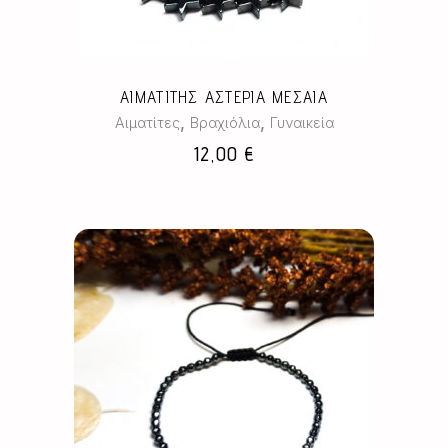
παραλλαγές.
Οι
επιλογές
μπορούν
ΑΙΜΑΤΙΤΗΣ ΑΣΤΕΡΙΑ ΜΕΣΑΙΑ
να
,
,
Αιματίτες
Βραχιόλια
Γυναικεία
επιλεγούν
12,00
€
στη
σελίδα
του
προϊόντος