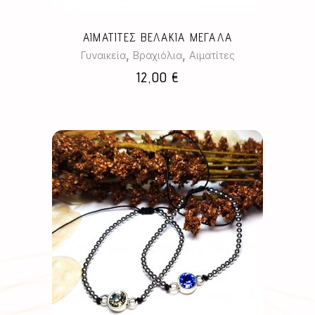
ΑΙΜΑΤΙΤΕΣ ΒΕΛΑΚΙΑ ΜΕΓΑΛΑ
,
,
Γυναικεία
Βραχιόλια
Αιματίτες
12,00
€
Αυτό
το
προϊόν
έχει
πολλαπλές
παραλλαγές.