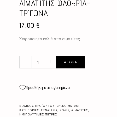
ΑΙΜΑΤΙΤΗΣ ΦΛΟΥΡΙΑ-
ΤΡΙΓΩΝΑ
17,00
€
Χειροποίητο κολιέ από αιματίτες.
ΑΙΜΑΤΙΤΗΣ
-
+
ΑΓΟΡΆ
ΦΛΟΥΡΙΑ-
ΤΡΙΓΩΝΑ
quantity
Προσθήκη στα αγαπημένα
ΚΩΔΙΚΌΣ ΠΡΟΪΌΝΤΟΣ:
GY.KO.HM.061
ΚΑΤΗΓΟΡΊΕΣ:
ΓΥΝΑΙΚΕΊΑ
,
ΚΟΛΙΈ
,
ΑΙΜΑΤΊΤΕΣ
,
ΗΜΙΠΟΛΎΤΙΜΕΣ ΠΈΤΡΕΣ