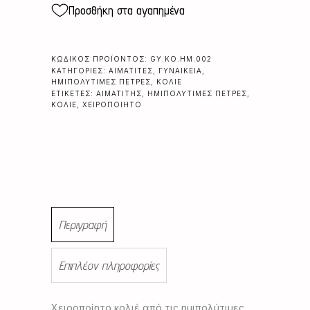
Προσθήκη στα αγαπημένα
ΚΩΔΙΚΌΣ ΠΡΟΪΌΝΤΟΣ:
GY.KO.HM.002
ΚΑΤΗΓΟΡΊΕΣ:
ΑΙΜΑΤΊΤΕΣ
,
ΓΥΝΑΙΚΕΊΑ
,
ΗΜΙΠΟΛΎΤΙΜΕΣ ΠΈΤΡΕΣ
,
ΚΟΛΙΈ
ΕΤΙΚΈΤΕΣ:
ΑΙΜΑΤΊΤΗΣ
,
ΗΜΙΠΟΛΎΤΙΜΕΣ ΠΈΤΡΕΣ
,
ΚΟΛΙΈ
,
ΧΕΙΡΟΠΟΊΗΤΟ
Περιγραφή
Επιπλέον πληροφορίες
Χειροποίητο κολιέ από τις ημιπολύτιμες