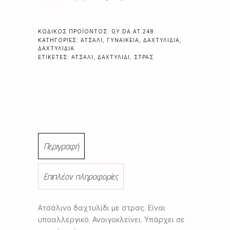
ΚΩΔΙΚΌΣ ΠΡΟΪΌΝΤΟΣ:
GY.DA.AT.248
ΚΑΤΗΓΟΡΊΕΣ:
ΑΤΣΆΛΙ
,
ΓΥΝΑΙΚΕΊΑ
,
ΔΑΧΤΥΛΊΔΙΑ
,
ΔΑΧΤΥΛΊΔΙΑ
ΕΤΙΚΈΤΕΣ:
ΑΤΣΆΛΙ
,
ΔΑΧΤΥΛΊΔΙ
,
ΣΤΡΑΣ
Περιγραφή
Επιπλέον πληροφορίες
Ατσάλινο δαχτυλίδι με στρας. Είναι
υποαλλεργικό. Ανοιγοκλείνει. Υπάρχει σε