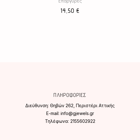
Επάργυρες
πολλαπλές
παραλλαγές.
14,50
€
Οι
επιλογές
μπορούν
να
επιλεγούν
στη
σελίδα
του
προϊόντος
ΠΛΗΡΟΦΟΡΙΕΣ
Διεύθυνση:
Θηβών 262, Περιστέρι Αττικής
E-mail:
info@gjewels.gr
Τηλέφωνα:
2155602922