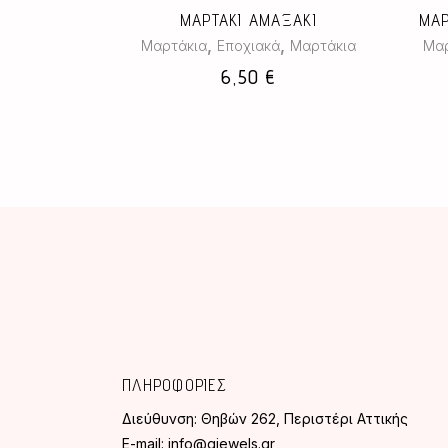
ΜΑΡΤΑΚΙ ΑΜΑΞΑΚΙ
ΜΑΡ
,
,
Μαρτάκια
Εποχιακά
Μαρτάκια
Μαρ
6,50
€
ΠΛΗΡΟΦΟΡΙΕΣ
Διεύθυνση:
Θηβών 262, Περιστέρι Αττικής
E-mail:
info@gjewels.gr