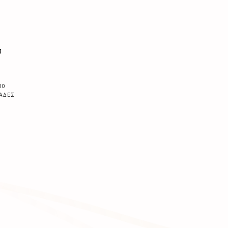
α
10
ΆΔΕΣ