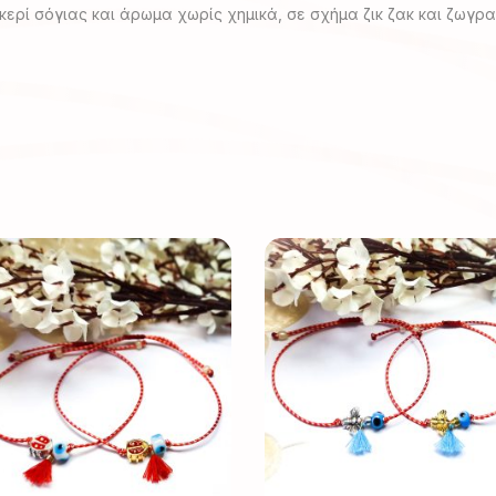
ερί σόγιας και άρωμα χωρίς χημικά, σε σχήμα ζικ ζακ και ζωγρ
Αυτό
Αυτό
το
το
προϊόν
προϊόν
έχει
έχει
πολλαπλές
πολλαπλές
παραλλαγές.
παραλλαγέ