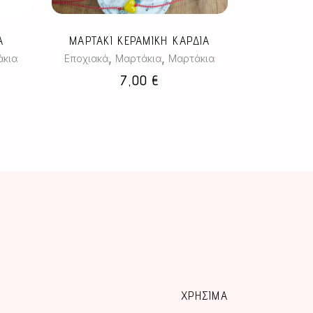
Οι
επιλογές
Α
ΜΑΡΤΑΚΙ ΚΕΡΑΜΙΚΗ ΚΑΡΔΙΑ
μπορούν
,
,
κια
Εποχιακά
Μαρτάκια
Μαρτάκια
να
7,00
€
επιλεγούν
στη
σελίδα
του
προϊόντος
ΧΡΗΣΙΜΑ