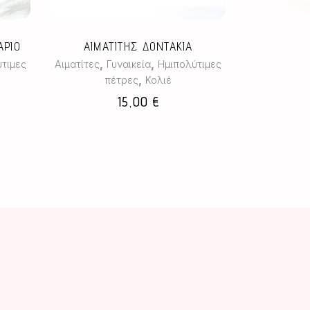
ς.
παραλλαγές.
Οι
επιλογές
ΑΡΙΟ
ΑΙΜΑΤΙΤΗΣ ΔΟΝΤΑΚΙΑ
μπορούν
,
,
τιμες
Αιματίτες
Γυναικεία
Ημιπολύτιμες
να
,
πέτρες
Κολιέ
επιλεγούν
15,00
€
στη
σελίδα
του
προϊόντος