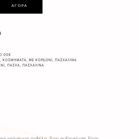
ΑΓΟΡΆ
α
KO.006
,
ΚΟΣΜΉΜΑΤΑ
,
ΜΕ ΚΟΡΔΌΝΙ
,
ΠΑΣΧΑΛΙΝΆ
ΝΙ
,
ΠΆΣΧΑ
,
ΠΑΣΧΑΛΙΝΆ
υρο κούμπωμα ροδέλα. Έχει αυξομείωση. Είναι