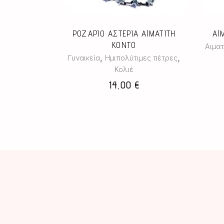
παραλλαγές.
Οι
επιλογές
ΡΟΖΑΡΙΟ ΑΣΤΕΡΙΑ ΑΙΜΑΤΙΤΗ
ΑΙ
μπορούν
ΚΟΝΤΟ
Αιματ
να
,
,
Γυναικεία
Ημιπολύτιμες πέτρες
επιλεγούν
Κολιέ
στη
14,00
€
σελίδα
του
προϊόντος