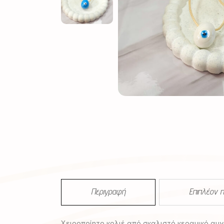
Περιγραφή
Επιπλέον 
Χειροποίητο κολιέ από σκαλιστό κεραμικό αυγ