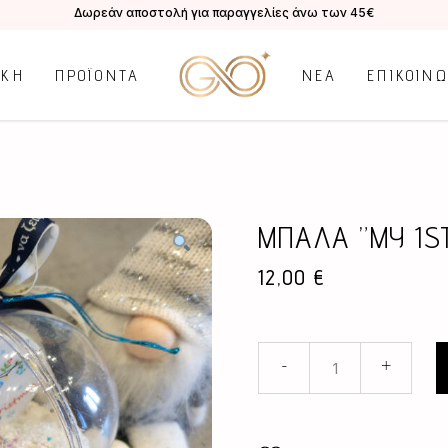
Δωρεάν αποστολή για παραγγελίες άνω των 45€
ΙΚΗ
ΠΡΟΪΟΝΤΑ
ΝΕΑ
ΕΠΙΚΟΙΝ
ΜΠΑΛΑ ”MY 1S
12,00
€
ΜΠΑΛΑ
-
+
''MY
1ST
CHRISTMAS''
ΑΓΟΡΑΚΙ