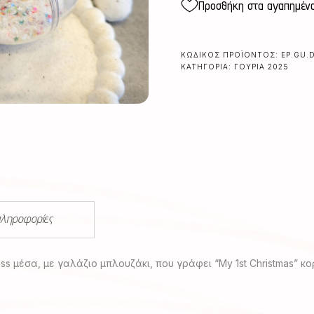
Προσθήκη στα αγαπημέν
quantity
ΚΩΔΙΚΌΣ ΠΡΟΪΌΝΤΟΣ:
EP.GU.D
ΚΑΤΗΓΟΡΊΑ:
ΓΟΎΡΙΑ 2025
πληροφορίες
ss μέσα, με γαλάζιο μπλουζάκι, που γράφει “My 1st Christmas” κο