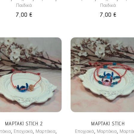
Παιδικά
Παιδικά
7,00
€
7,00
€
Αυτό
το
προϊόν
έχει
πολλαπλές
παραλλαγές
Οι
επιλογές
ΜΑΡΤΑΚΙ STICH 2
ΜΑΡΤΑΚΙ STICH
μπορούν
,
,
,
,
,
τάκια
Εποχιακά
Μαρτάκια
Εποχιακά
Μαρτάκια
Μαρτά
να