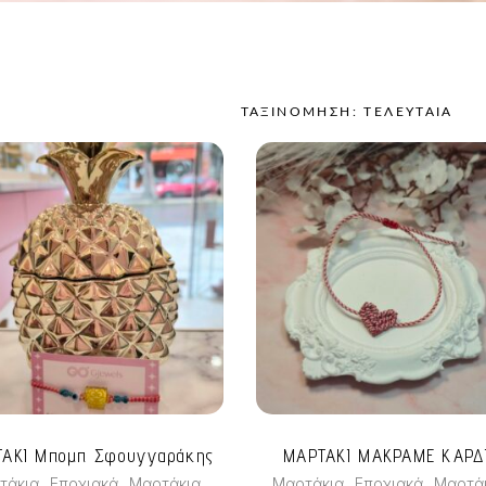
ΤΑΞΙΝΌΜΗΣΗ: ΤΕΛΕΥΤΑΊΑ
RTED
TEST
ΑΚΙ Μπομπ Σφουγγαράκης
ΜΑΡΤΑΚΙ ΜΑΚΡΑΜΕ ΚΑΡΔ
,
,
,
,
,
τάκια
Εποχιακά
Μαρτάκια
Μαρτάκια
Εποχιακά
Μαρτά