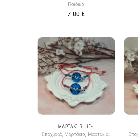
Παιδικά
7,00
€
Αυτό
το
προϊόν
έχει
πολλαπλές
παραλλαγές.
Οι
επιλογές
ΜΑΡΤΑΚΙ BLUEY
μπορούν
,
,
,
Εποχιακά
Μαρτάκια
Μαρτάκια
Επο
να