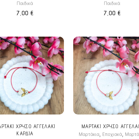
Παιδικά
Παιδικά
επιλεγούν
επιλεγούν
7,00
€
7,00
€
στη
στη
σελίδα
σελίδα
του
του
προϊόντος
προϊόντος
ΑΡΤΑΚΙ ΧΡΥΣΟ ΑΓΓΕΛΑΚΙ
ΜΑΡΤΑΚΙ ΧΡΥΣΟ ΑΓΓΕΛΑ
ΚΑΡΔΙΑ
,
,
Μαρτάκια
Εποχιακά
Μαρτά