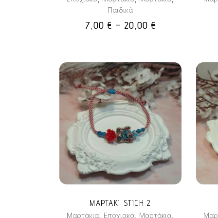
να
Παιδικά
επιλεγούν
PRICE
7,00
€
–
20,00
€
στη
RANGE:
σελίδα
7,00 €
του
THROUGH
προϊόντος
20,00 €
ΜΑΡΤΑΚΙ STICH 2
,
,
,
Μαρτάκια
Εποχιακά
Μαρτάκια
Μαρ