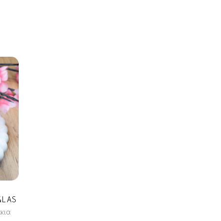
GLAS
κια