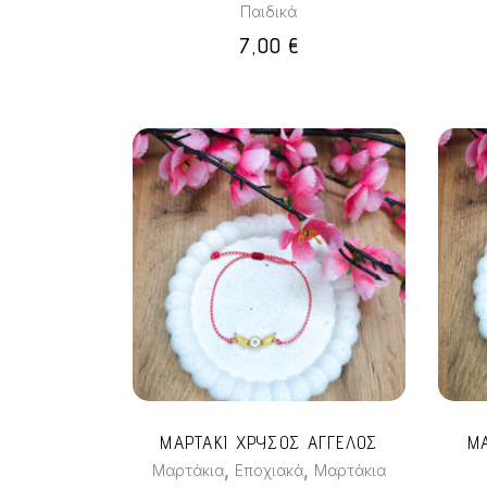
Παιδικά
επιλεγούν
7,00
€
στη
σελίδα
του
προϊόντος
ΜΑΡΤΑΚΙ ΧΡΥΣΟΣ ΑΓΓΕΛΟΣ
Μ
,
,
Μαρτάκια
Εποχιακά
Μαρτάκια