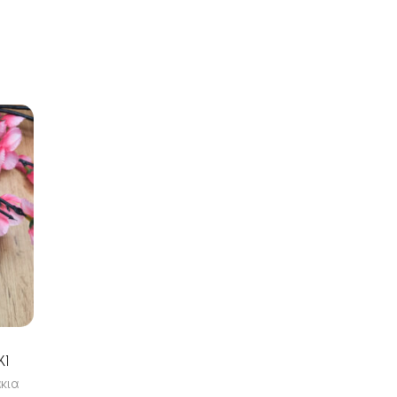
ΚΙ
κια