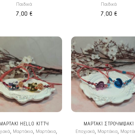
Παιδικά
Παιδικά
επιλεγούν
7,00
€
7,00
€
στη
σελίδα
του
προϊόντος
Αυτό
Αυτό
το
το
προϊόν
προϊόν
έχει
έχει
πολλαπλές
πολλαπλές
παραλλαγές.
παραλλαγές
Οι
Οι
επιλογές
επιλογές
ΜΑΡΤΑΚΙ HELLO KITTY
ΜΑΡΤΑΚΙ ΣΤΡΟΥΜΦΑΚΙ
μπορούν
μπορούν
,
,
,
,
,
χιακά
Μαρτάκια
Μαρτάκια
Εποχιακά
Μαρτάκια
Μαρτά
να
να