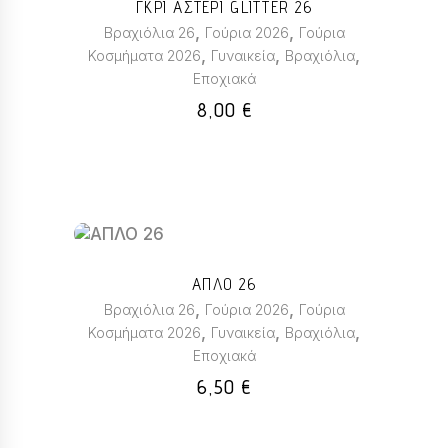
ΓΚΡΙ ΑΣΤΕΡΙ GLITTER 26
προϊόν
,
,
Βραχιόλια 26
Γούρια 2026
Γούρια
έχει
,
,
,
Κοσμήματα 2026
Γυναικεία
Βραχιόλια
πολλαπλές
Εποχιακά
παραλλαγές.
Οι
8,00
€
επιλογές
μπορούν
να
επιλεγούν
στη
σελίδα
Αυτό
του
το
ΑΠΛΟ 26
προϊόντος
προϊόν
,
,
Βραχιόλια 26
Γούρια 2026
Γούρια
έχει
,
,
,
Κοσμήματα 2026
Γυναικεία
Βραχιόλια
πολλαπλές
Εποχιακά
παραλλαγές.
Οι
6,50
€
επιλογές
μπορούν