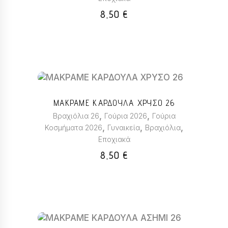
Οι
8,50
€
επιλογές
μπορούν
να
επιλεγούν
στη
σελίδα
Αυτό
του
το
ΜΑΚΡΑΜΕ ΚΑΡΔΟΥΛΑ ΧΡΥΣΟ 26
προϊόντος
προϊόν
,
,
Βραχιόλια 26
Γούρια 2026
Γούρια
έχει
,
,
,
Κοσμήματα 2026
Γυναικεία
Βραχιόλια
πολλαπλές
Εποχιακά
παραλλαγές.
Οι
8,50
€
επιλογές
μπορούν
να
επιλεγούν
στη
σελίδα
Αυτό