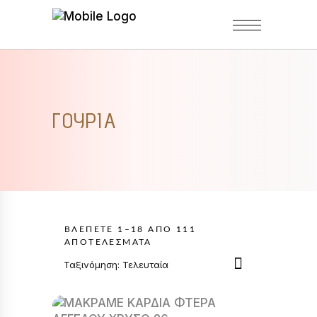
ΓΟΎΡΙΑ
ΒΛΈΠΕΤΕ 1–18 ΑΠΌ 111
SORTED
ΑΠΟΤΕΛΈΣΜΑΤΑ
BY
Ταξινόμηση: Τελευταία
LATEST
Αυτό