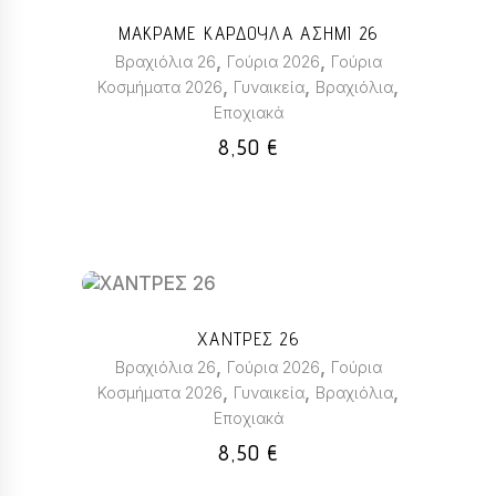
του
το
ΜΑΚΡΑΜΕ ΚΑΡΔΟΥΛΑ ΑΣΗΜΙ 26
προϊόντος
προϊόν
,
,
Βραχιόλια 26
Γούρια 2026
Γούρια
έχει
,
,
,
Κοσμήματα 2026
Γυναικεία
Βραχιόλια
πολλαπλές
Εποχιακά
παραλλαγές.
Οι
8,50
€
επιλογές
μπορούν
να
επιλεγούν
στη
σελίδα
Αυτό
του
το
ΧΑΝΤΡΕΣ 26
προϊόντος
προϊόν
,
,
Βραχιόλια 26
Γούρια 2026
Γούρια
έχει
,
,
,
Κοσμήματα 2026
Γυναικεία
Βραχιόλια
πολλαπλές
Εποχιακά
παραλλαγές.
Οι
8,50
€
επιλογές