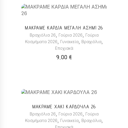
σελίδα
Αυτό
του
το
προϊόντος
προϊόν
ΜΑΚΡΑΜΕ ΚΑΡΔΙΑ ΜΕΓΑΛΗ ΑΣΗΜΙ 26
έχει
,
,
Βραχιόλια 26
Γούρια 2026
Γούρια
πολλαπλές
,
,
,
Κοσμήματα 2026
Γυναικεία
Βραχιόλια
παραλλαγές.
Εποχιακά
Οι
επιλογές
9,00
€
μπορούν
να
επιλεγούν
στη
σελίδα
του
Αυτό
προϊόντος
το
ΜΑΚΡΑΜΕ ΧΑΚΙ ΚΑΡΔΟΥΛΑ 26
προϊόν
,
,
Βραχιόλια 26
Γούρια 2026
Γούρια
έχει
,
,
,
Κοσμήματα 2026
Γυναικεία
Βραχιόλια
πολλαπλές
Εποχιακά
παραλλαγές.