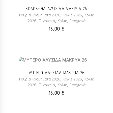
ΚΟΛΟΚΥΘΑ ΑΛΥΣΙΔΑ ΜΑΚΡΥΑ 26
,
,
Γούρια Κοσμήματα 2026
Κολιέ 2026
Κολιέ
,
,
,
2026
Γυναικεία
Κολιέ
Εποχιακά
13,00
€
Αυτό
το
ΜΥΤΕΡΟ ΑΛΥΣΙΔΑ ΜΑΚΡΥΑ 26
προϊόν
,
,
Γούρια Κοσμήματα 2026
Κολιέ 2026
Κολιέ
έχει
,
,
,
2026
Γυναικεία
Κολιέ
Εποχιακά
πολλαπλές
παραλλαγές.
13,00
€
Οι
επιλογές
μπορούν