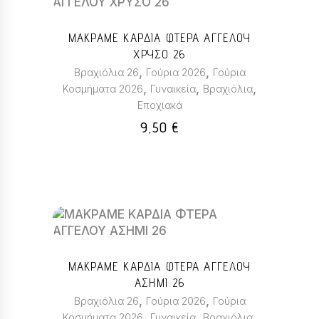
το
προϊόν
ΜΑΚΡΑΜΕ ΚΑΡΔΙΑ ΦΤΕΡΑ ΑΓΓΕΛΟΥ
έχει
ΧΡΥΣΟ 26
πολλαπλές
,
,
Βραχιόλια 26
Γούρια 2026
Γούρια
παραλλαγές.
,
,
,
Κοσμήματα 2026
Γυναικεία
Βραχιόλια
Οι
Εποχιακά
επιλογές
μπορούν
9,50
€
να
επιλεγούν
στη
σελίδα
του
Αυτό
προϊόντος
το
προϊόν
ΜΑΚΡΑΜΕ ΚΑΡΔΙΑ ΦΤΕΡΑ ΑΓΓΕΛΟΥ
έχει
ΑΣΗΜΙ 26
πολλαπλές
,
,
Βραχιόλια 26
Γούρια 2026
Γούρια
παραλλαγές.
,
,
,
Κοσμήματα 2026
Γυναικεία
Βραχιόλια