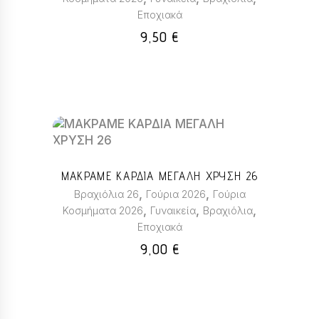
Οι
Εποχιακά
επιλογές
μπορούν
9,50
€
να
επιλεγούν
στη
σελίδα
του
Αυτό
προϊόντος
το
προϊόν
ΜΑΚΡΑΜΕ ΚΑΡΔΙΑ ΜΕΓΑΛΗ ΧΡΥΣΗ 26
έχει
,
,
Βραχιόλια 26
Γούρια 2026
Γούρια
πολλαπλές
,
,
,
Κοσμήματα 2026
Γυναικεία
Βραχιόλια
παραλλαγές.
Εποχιακά
Οι
επιλογές
9,00
€
μπορούν
να
επιλεγούν
στη