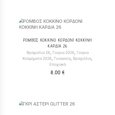
μπορούν
να
επιλεγούν
στη
Αυτό
σελίδα
το
του
προϊόν
προϊόντος
ΡΟΜΒΟΣ ΚΟΚΚΙΝΟ ΚΟΡΔΟΝΙ ΚΟΚΚΙΝΗ
έχει
ΚΑΡΔΙΑ 26
πολλαπλές
,
,
Βραχιόλια 26
Γούρια 2026
Γούρια
παραλλαγές.
,
,
,
Κοσμήματα 2026
Γυναικεία
Βραχιόλια
Οι
Εποχιακά
επιλογές
μπορούν
8,00
€
να
επιλεγούν
στη
σελίδα
του
προϊόντος
Αυτό
το