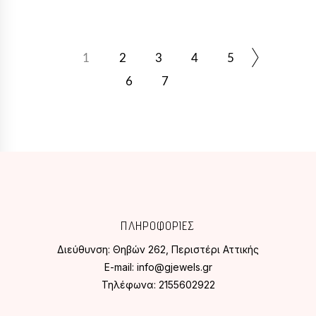
να
επιλεγούν
στη
σελίδα
1
2
3
4
5
του
6
7
προϊόντος
ΠΛΗΡΟΦΟΡΙΕΣ
Διεύθυνση:
Θηβών 262, Περιστέρι Αττικής
E-mail:
info@gjewels.gr
Τηλέφωνα:
2155602922